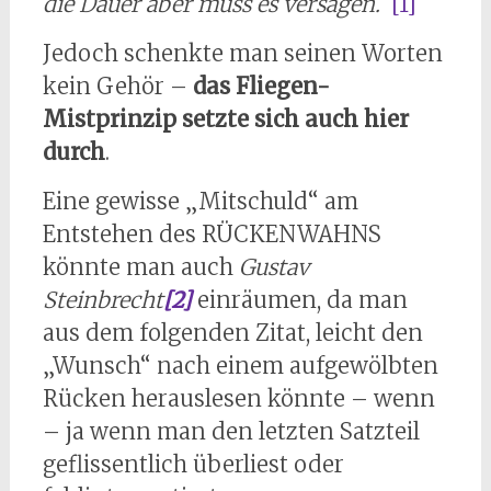
die Dauer aber muss es versagen.
“
[1]
Jedoch schenkte man seinen Worten
kein Gehör –
das Fliegen-
Mistprinzip setzte sich auch hier
durch
.
Eine gewisse „Mitschuld“ am
Entstehen des RÜCKENWAHNS
könnte man auch
Gustav
Steinbrecht
[2]
einräumen, da man
aus dem folgenden Zitat, leicht den
„Wunsch“ nach einem aufgewölbten
Rücken herauslesen könnte – wenn
– ja wenn man den letzten Satzteil
geflissentlich überliest oder