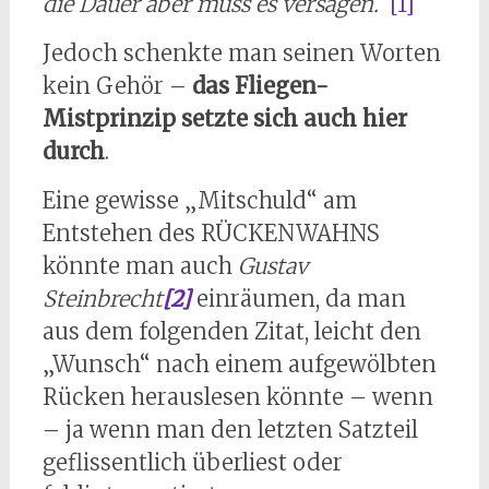
die Dauer aber muss es versagen.
“
[1]
Jedoch schenkte man seinen Worten
kein Gehör –
das Fliegen-
Mistprinzip setzte sich auch hier
durch
.
Eine gewisse „Mitschuld“ am
Entstehen des RÜCKENWAHNS
könnte man auch
Gustav
Steinbrecht
[2]
einräumen, da man
aus dem folgenden Zitat, leicht den
„Wunsch“ nach einem aufgewölbten
Rücken herauslesen könnte – wenn
– ja wenn man den letzten Satzteil
geflissentlich überliest oder