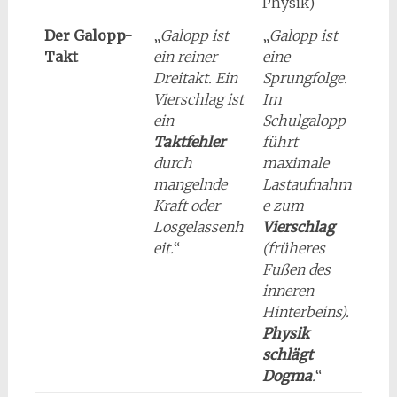
Physik)
Der Galopp-
„
Galopp ist
„
Galopp ist
Takt
ein reiner
eine
Dreitakt. Ein
Sprungfolge.
Vierschlag ist
Im
ein
Schulgalopp
Taktfehler
führt
durch
maximale
mangelnde
Lastaufnahm
Kraft oder
e zum
Losgelassenh
Vierschlag
eit.
“
(früheres
Fußen des
inneren
Hinterbeins).
Physik
schlägt
Dogma
.
“