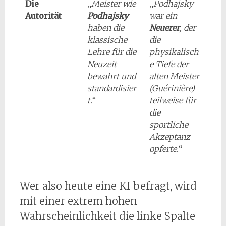
Die
„
Meister wie
„
Podhajsky
Autorität
Podhajsky
war ein
haben die
Neuerer
, der
klassische
die
Lehre für die
physikalisch
Neuzeit
e Tiefe der
bewahrt und
alten Meister
standardisier
(Guérinière)
t.
“
teilweise für
die
sportliche
Akzeptanz
opferte.
“
Wer also heute eine KI befragt, wird
mit einer extrem hohen
Wahrscheinlichkeit die linke Spalte