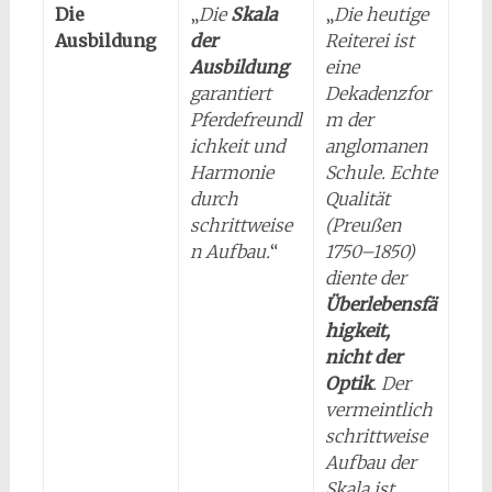
Die
„
Die
Skala
„
Die heutige
Ausbildung
der
Reiterei ist
Ausbildung
eine
garantiert
Dekadenzfor
Pferdefreundl
m der
ichkeit und
anglomanen
Harmonie
Schule. Echte
durch
Qualität
schrittweise
(Preußen
n Aufbau.
“
1750–1850)
diente der
Überlebensfä
higkeit,
nicht der
Optik
. Der
vermeintlich
schrittweise
Aufbau der
Skala ist