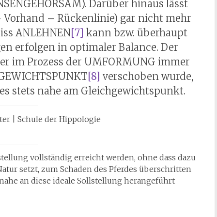
ENSENGEHORSAM). Darüber hinaus lässt
 Vorhand – Rückenlinie) gar nicht mehr
ebiss ANLEHNEN
[7]
kann bzw. überhaupt
n erfolgen in optimaler Balance. Der
 der im Prozess der UMFORMUNG immer
ICHGEWICHTSPUNKT
[8]
verschoben wurde,
des stets nahe am Gleichgewichtspunkt.
ter | Schule der Hippologie
stellung vollständig erreicht werden, ohne dass dazu
 Natur setzt, zum Schaden des Pferdes überschritten
he an diese ideale Sollstellung herangeführt