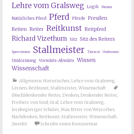
Lehre vom Gralsweg
Logik
Meister
Pferd
Preußen
Natürliches Pferd
Pferde
Reitkunst
Reiten
Reiter
Reitpferd
Richard Vizethum
Sitz des Reiters
Sitz
Stallmeister
Sperrriemen
Tierarzt
Umformen
Wissen
Umformung
Vorwärts-Abwärts
Wissenschaft
Allgemein
,
Historisches
,
Lehre vom Gralsweg
,
Lernen
,
Reitkunst
,
Stallmeister
,
Wissenschaft
(Nach)denkender Reiter
,
Denken
,
Denkender Reiter
,
Freiherr von Sind
,
Gral
,
Lehre vom Gralsweg
,
lernbegieriger Schüler
,
Max Ritter von Weyrother
,
Nachdenken
,
Reitkunst
,
Stallmeister
,
Wissenschaft
,
Zweifel
Schreibe einen Kommentar