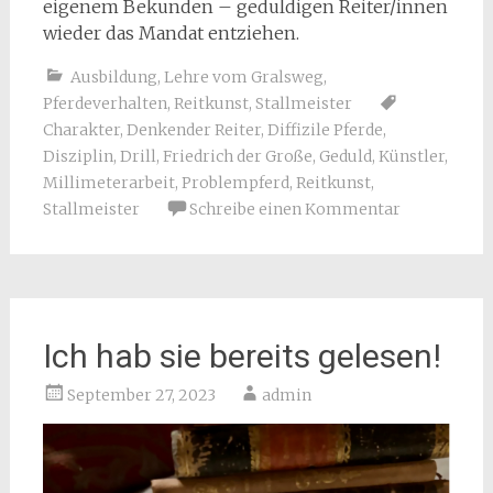
eigenem Bekunden – geduldigen Reiter/innen
wieder das Mandat entziehen.
Ausbildung
,
Lehre vom Gralsweg
,
Pferdeverhalten
,
Reitkunst
,
Stallmeister
Charakter
,
Denkender Reiter
,
Diffizile Pferde
,
Disziplin
,
Drill
,
Friedrich der Große
,
Geduld
,
Künstler
,
Millimeterarbeit
,
Problempferd
,
Reitkunst
,
Stallmeister
Schreibe einen Kommentar
Ich hab sie bereits gelesen!
September 27, 2023
admin