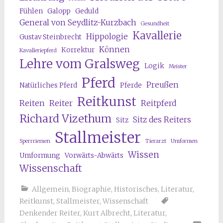
Fühlen
Galopp
Geduld
General von Seydlitz-Kurzbach
Gesundheit
Kavallerie
Hippologie
Gustav Steinbrecht
Können
Korrektur
Kavalleriepferd
Lehre vom Gralsweg
Logik
Meister
Pferd
Preußen
Natürliches Pferd
Pferde
Reitkunst
Reiten
Reiter
Reitpferd
Richard Vizethum
Sitz des Reiters
Sitz
Stallmeister
Sperrriemen
Tierarzt
Umformen
Wissen
Umformung
Vorwärts-Abwärts
Wissenschaft
Allgemein
,
Biographie
,
Historisches
,
Literatur
,
Reitkunst
,
Stallmeister
,
Wissenschaft
Denkender Reiter
,
Kurt Albrecht
,
Literatur
,