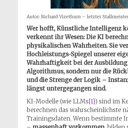
Autor: Richard Vizethum – letzter Stallmeiste
Wer hofft, Künstliche Intelligenz k
verkennt ihr Wesen: Die KI berechn
physikalischen Wahrheiten. Sie ver
Hochleistungs-Spiegel unserer eige
Wahrhaftigkeit bei der Ausbildung 
Algorithmus, sondern nur die Rüc
und die Strenge der Logik – Instan
längst untergegangen sind.
KI-Modelle (wie LLMs
[1]
) sind im K
berechnen das wahrscheinlichste nä
Trainingsdaten. Wenn bestimmte In
–
massenhaft vorkommen
, bilden 