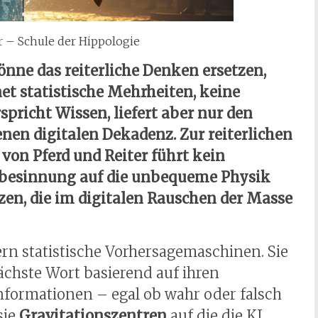
r – Schule der Hippologie
önne das reiterliche Denken ersetzen,
et statistische Mehrheiten, keine
spricht Wissen, liefert aber nur den
nen digitalen Dekadenz. Zur reiterlichen
von Pferd und Reiter führt kein
kbesinnung auf die unbequeme Physik
zen, die im digitalen Rauschen der Masse
ern statistische Vorhersagemaschinen. Sie
chste Wort basierend auf ihren
formationen – egal ob wahr oder falsch
sie
Gravitationszentren
auf die die KI