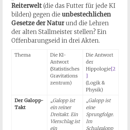
Reiterwelt
(die das Futter für jede KI
bilden) gegen die
unbestechlichen
Gesetze der Natur
und die Lehren
der alten Stallmeister stellen? Ein
Offenbarungseid in drei Akten.
Thema
Die KI-
Die Antwort
Antwort
der
(Statistisches
Hippologie
[2
Gravitations
]
zentrum)
(Logik &
Physik)
Der Galopp-
„
Galopp ist
„
Galopp ist
Takt
ein reiner
eine
Dreitakt. Ein
Sprungfolge.
Vierschlag ist
Im
ein
Schulgalopp