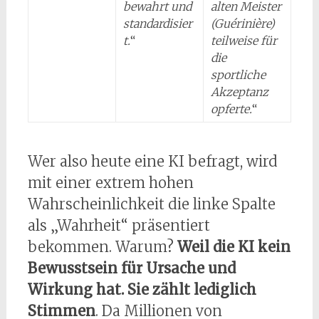
bewahrt und
alten Meister
standardisier
(Guérinière)
t.
“
teilweise für
die
sportliche
Akzeptanz
opferte.
“
Wer also heute eine KI befragt, wird
mit einer extrem hohen
Wahrscheinlichkeit die linke Spalte
als „Wahrheit“ präsentiert
bekommen. Warum?
Weil die KI kein
Bewusstsein für Ursache und
Wirkung hat. Sie zählt lediglich
Stimmen
. Da Millionen von