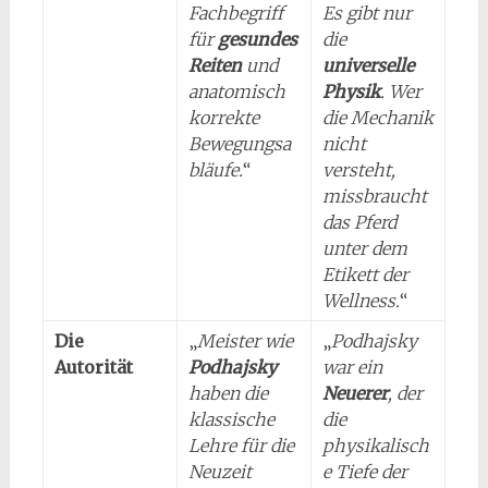
Fachbegriff
Es gibt nur
für
gesundes
die
Reiten
und
universelle
anatomisch
Physik
. Wer
korrekte
die Mechanik
Bewegungsa
nicht
bläufe.
“
versteht,
missbraucht
das Pferd
unter dem
Etikett der
Wellness.
“
Die
„
Meister wie
„
Podhajsky
Autorität
Podhajsky
war ein
haben die
Neuerer
, der
klassische
die
Lehre für die
physikalisch
Neuzeit
e Tiefe der