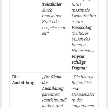
Taktfehler
führt
durch
maximale
mangelnde
Lastaufnahm
Kraft oder
e zum
Losgelassenh
Vierschlag
eit.
“
(früheres
Fußen des
inneren
Hinterbeins).
Physik
schlägt
Dogma
.
“
Die
„
Die
Skala
„
Die heutige
Ausbildung
der
Reiterei ist
Ausbildung
eine
garantiert
Dekadenzfor
Pferdefreundl
m der
ichkeit und
anglomanen