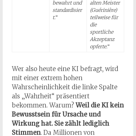
bewahrt und
alten Meister
standardisier
(Guérinière)
t.
“
teilweise für
die
sportliche
Akzeptanz
opferte.
“
Wer also heute eine KI befragt, wird
mit einer extrem hohen
Wahrscheinlichkeit die linke Spalte
als „Wahrheit“ präsentiert
bekommen. Warum?
Weil die KI kein
Bewusstsein für Ursache und
Wirkung hat. Sie zählt lediglich
Stimmen
. Da Millionen von