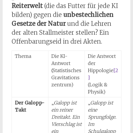
Reiterwelt
(die das Futter für jede KI
bilden) gegen die
unbestechlichen
Gesetze der Natur
und die Lehren
der alten Stallmeister stellen? Ein
Offenbarungseid in drei Akten.
Thema
Die KI-
Die Antwort
Antwort
der
(Statistisches
Hippologie
[2
Gravitations
]
zentrum)
(Logik &
Physik)
Der Galopp-
„
Galopp ist
„
Galopp ist
Takt
ein reiner
eine
Dreitakt. Ein
Sprungfolge.
Vierschlag ist
Im
ein
Schulgalopp