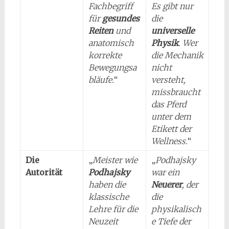
Fachbegriff
Es gibt nur
für
gesundes
die
Reiten
und
universelle
anatomisch
Physik
. Wer
korrekte
die Mechanik
Bewegungsa
nicht
bläufe.
“
versteht,
missbraucht
das Pferd
unter dem
Etikett der
Wellness.
“
Die
„
Meister wie
„
Podhajsky
Autorität
Podhajsky
war ein
haben die
Neuerer
, der
klassische
die
Lehre für die
physikalisch
Neuzeit
e Tiefe der