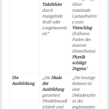
Taktfehler
führt
durch
maximale
mangelnde
Lastaufnahm
Kraft oder
e zum
Losgelassenh
Vierschlag
eit.
“
(früheres
Fußen des
inneren
Hinterbeins).
Physik
schlägt
Dogma
.
“
Die
„
Die
Skala
„
Die heutige
Ausbildung
der
Reiterei ist
Ausbildung
eine
garantiert
Dekadenzfor
Pferdefreundl
m der
ichkeit und
anglomanen