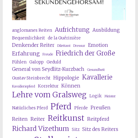
Aufrichtung
Ausbildung
anglomanes Reiten
Bequemlichkeit
de la Guérinière
Denkender Reiter
Emotion
Dilettant
Dressur
Friedrich der Große
Erfahrung
Freude
Fühlen
Galopp
Geduld
General von Seydlitz-Kurzbach
Gesundheit
Kavallerie
Hippologie
Gustav Steinbrecht
Können
Korrektur
Kavalleriepferd
Lehre vom Gralsweg
Logik
Meister
Pferd
Preußen
Natürliches Pferd
Pferde
Reitkunst
Reiten
Reiter
Reitpferd
Richard Vizethum
Sitz des Reiters
Sitz