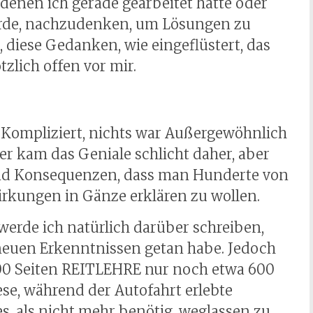
denen ich gerade gearbeitet hatte oder
rde, nachzudenken, um Lösungen zu
, diese Gedanken, wie eingeflüstert, das
zlich offen vor mir.
 Kompliziert, nichts war Außergewöhnlich
r kam das Geniale schlicht daher, aber
und Konsequenzen, dass man Hunderte von
irkungen in Gänze erklären zu wollen.
de ich natürlich darüber schreiben,
 neuen Erkenntnissen getan habe. Jedoch
00 Seiten REITLEHRE nur noch etwa 600
ese, während der Autofahrt erlebte
s, als nicht mehr benötig, weglassen zu