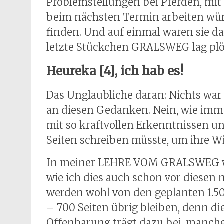
Problemstellungen bei Pferden, mit 
beim nächsten Termin arbeiten wü
finden. Und auf einmal waren sie da
letzte Stückchen GRALSWEG lag plöt
Heureka [4], ich hab es!
Das Unglaubliche daran: Nichts war
an diesen Gedanken. Nein, wie imme
mit so kraftvollen Erkenntnissen 
Seiten schreiben müsste, um ihre W
In meiner LEHRE VOM GRALSWEG wer
wie ich dies auch schon vor diesen
werden wohl von den geplanten 1.5
– 700 Seiten übrig bleiben, denn di
Offenbarung trägt dazu bei, manche