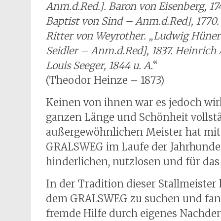
Anm.d.Red.]. Baron von Eisenberg, 174
Baptist von Sind – Anm.d.Red], 1770. 
Ritter von Weyrother. „Ludwig Hünersd
Seidler – Anm.d.Red], 1837. Heinrich 
Louis Seeger, 1844 u. A.
“
(Theodor Heinze – 1873)
Keinen von ihnen war es jedoch wirk
ganzen Länge und Schönheit vollstä
außergewöhnlichen Meister hat mit 
GRALSWEG im Laufe der Jahrhunderte
hinderlichen, nutzlosen und für d
In der Tradition dieser Stallmeist
dem GRALSWEG zu suchen und fand 
fremde Hilfe durch eigenes Nachde