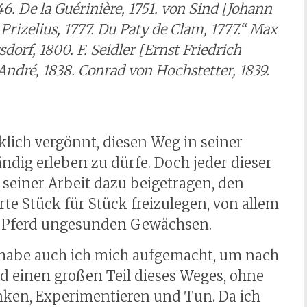
6. De la Guérinière, 1751. von Sind [Johann
Prizelius, 1777. Du Paty de Clam, 1777.“ Max
orf, 1800. F. Seidler [Ernst Friedrich
André, 1838. Conrad von Hochstetter, 1839.
lich vergönnt, diesen Weg in seiner
ndig erleben zu dürfe. Doch jeder dieser
seiner Arbeit dazu beigetragen, den
 Stück für Stück freizulegen, von allem
as Pferd ungesunden Gewächsen.
er habe auch ich mich aufgemacht, um nach
einen großen Teil dieses Weges, ohne
nken, Experimentieren und Tun. Da ich