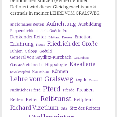
befindlichen Stützen (Beine) befindet.
Definiert wird dieser Gleichgewichtspunkt
erstmals in meiner LEHRE VOM GRALSWEG.
Aufrichtung
Ausbildung
anglomanes Reiten
Bequemlichkeit
de la Guérinière
Denkender Reiter
Emotion
Dilettant
Dressur
Friedrich der Große
Erfahrung
Freude
Fühlen
Galopp
Geduld
General von Seydlitz-Kurzbach
Gesundheit
Kavallerie
Hippologie
Gustav Steinbrecht
Können
Korrektur
Kavalleriepferd
Lehre vom Gralsweg
Logik
Meister
Pferd
Preußen
Natürliches Pferd
Pferde
Reitkunst
Reiten
Reiter
Reitpferd
Richard Vizethum
Sitz des Reiters
Sitz