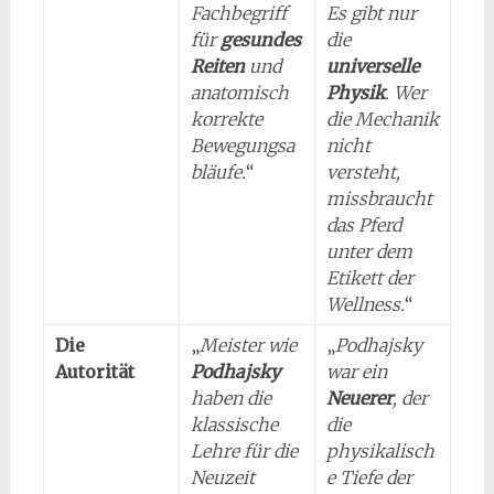
Fachbegriff
Es gibt nur
für
gesundes
die
Reiten
und
universelle
anatomisch
Physik
. Wer
korrekte
die Mechanik
Bewegungsa
nicht
bläufe.
“
versteht,
missbraucht
das Pferd
unter dem
Etikett der
Wellness.
“
Die
„
Meister wie
„
Podhajsky
Autorität
Podhajsky
war ein
haben die
Neuerer
, der
klassische
die
Lehre für die
physikalisch
Neuzeit
e Tiefe der