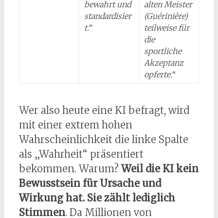
bewahrt und
alten Meister
standardisier
(Guérinière)
t.
“
teilweise für
die
sportliche
Akzeptanz
opferte.
“
Wer also heute eine KI befragt, wird
mit einer extrem hohen
Wahrscheinlichkeit die linke Spalte
als „Wahrheit“ präsentiert
bekommen. Warum?
Weil die KI kein
Bewusstsein für Ursache und
Wirkung hat. Sie zählt lediglich
Stimmen
. Da Millionen von