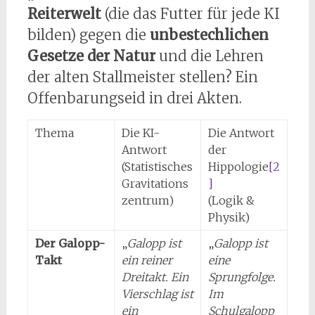
Reiterwelt
(die das Futter für jede KI
bilden) gegen die
unbestechlichen
Gesetze der Natur
und die Lehren
der alten Stallmeister stellen? Ein
Offenbarungseid in drei Akten.
Thema
Die KI-
Die Antwort
Antwort
der
(Statistisches
Hippologie
[2
Gravitations
]
zentrum)
(Logik &
Physik)
Der Galopp-
„
Galopp ist
„
Galopp ist
Takt
ein reiner
eine
Dreitakt. Ein
Sprungfolge.
Vierschlag ist
Im
ein
Schulgalopp