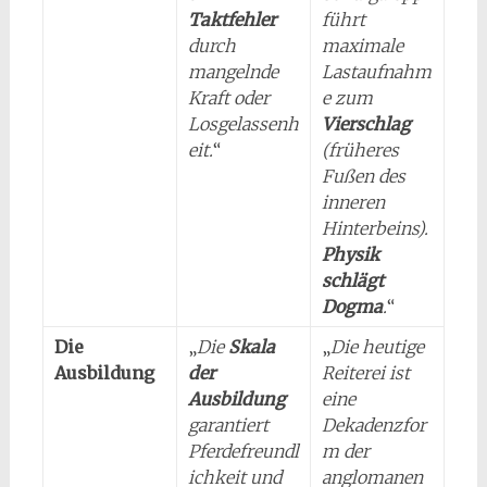
Taktfehler
führt
durch
maximale
mangelnde
Lastaufnahm
Kraft oder
e zum
Losgelassenh
Vierschlag
eit.
“
(früheres
Fußen des
inneren
Hinterbeins).
Physik
schlägt
Dogma
.
“
Die
„
Die
Skala
„
Die heutige
Ausbildung
der
Reiterei ist
Ausbildung
eine
garantiert
Dekadenzfor
Pferdefreundl
m der
ichkeit und
anglomanen