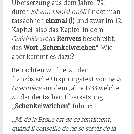
Übersetzung aus dem Jahre 1791
durch
Johann Daniel Knöll
findet man
tatsächlich
einmal (!)
und zwar im 12.
Kapitel, also das Kapitel in dem
Guérinières
das
Renvers
beschreibt,
das
Wort „Schenkelweichen“
. Wie
aber kommt es dazu?
Betrachten wir hierzu den
französische Ursprungstext von
de la
Guérinière
aus dem Jahre 1733 welche
zu der deutschen Übersetzung
„
Schenkelweichen
“ führte:
„
M. de la Broue est de ce sentiment,
quand il conseille de ne se servir de la