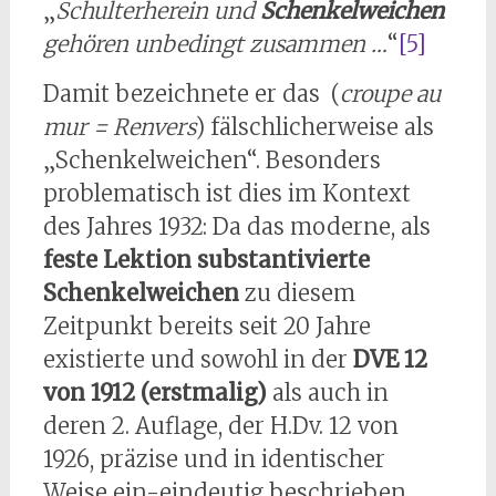
„
Schulterherein und
Schenkelweichen
gehören unbedingt zusammen …
“
[5]
Damit bezeichnete er das (
croupe au
mur = Renvers
) fälschlicherweise als
„Schenkelweichen“. Besonders
problematisch ist dies im Kontext
des Jahres 1932: Da das moderne, als
feste Lektion substantivierte
Schenkelweichen
zu diesem
Zeitpunkt bereits seit 20 Jahre
existierte und sowohl in der
DVE 12
von 1912 (erstmalig)
als auch in
deren 2. Auflage, der H.Dv. 12 von
1926, präzise und in identischer
Weise ein-eindeutig beschrieben