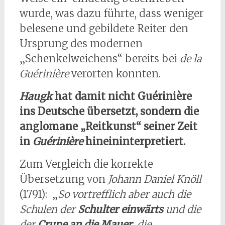
wurde, was dazu führte, dass weniger
belesene und gebildete Reiter den
Ursprung des modernen
„Schenkelweichens“ bereits bei
de la
Guérinière
verorten konnten.
Haugk
hat damit nicht Guérinière
ins Deutsche übersetzt, sondern die
anglomane „Reitkunst“ seiner Zeit
in
Guérinière
hineininterpretiert.
Zum Vergleich die korrekte
Übersetzung von
Johann Daniel Knöll
(1791): „
So vortrefflich aber auch die
Schulen der
Schulter einwärts
und die
der
Crupe an die Mauer
, die