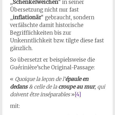
„
Schenkelweichen
“ in seiner
Übersetzung nicht nur fast
„
inflationär
“ gebraucht, sondern
verfälschte damit historische
Begrifflichkeiten bis zur
Unkenntlichkeit bzw. tilgte diese fast
gänzlich.
So übersetzt er beispielsweise die
Guérinière’sche Original-Passage:
«
Quoique la leçon de l‘
épaule en
dedans
& celle de la
croupe au mur
, qui
doivent être inséparables
»
[4]
mit: