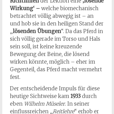
Richtlinien
der Lektion eine
‚lösende
Wirkung‘ –
welche biomechanisch
betrachtet völlig abwegig ist – an
und hob sie in den heiligen Stand der
„
lösenden Übungen
“. Da das Pferd in
sich völlig gerade im Torso und Hals
sein soll, ist keine kreuzende
Bewegung der Beine, die lösend
wirken könnte, möglich – eher im
Gegenteil, das Pferd macht vermehrt
fest.
Der entscheidende Impuls für diese
heutige Sichtweise kam
1933
durch
eben
Wilhelm Müseler
. In seiner
einflussreichen „
Reitlehre
“ erhob er