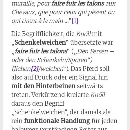
muraille, pour
faire fuir les talons
aux
Chevaux, que pour ceux qui pèsent ou
qui tirent à la main …
“
[1]
Die Begrifflichkeit, die
Knöll
mit
„
Schenkelweichen
“ übersetzte war
„
faire fuir les talons
“ („
Den Fersen –
oder den Schenkeln/Sporen“)
fliehen
[2]
/weichen
“). Das Pferd soll
also auf Druck oder ein Signal hin
mit den Hinterbeinen
seitwärts
treten. Verkürzend kreierte
Knöll
daraus den Begriff
„Schenkelweichen“, der damals als
rein
funktionale Handlung
für jeden
halbwegs verständigen Reiter aus