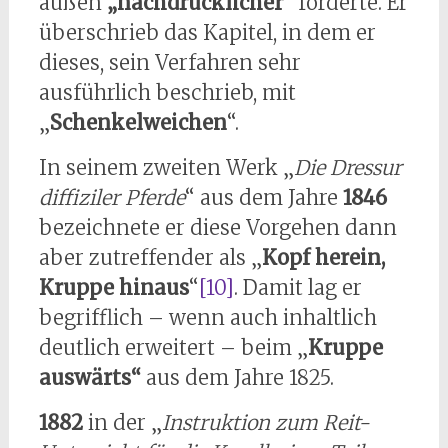
außen
„nachdrücklicher“
forderte. Er
überschrieb das Kapitel, in dem er
dieses, sein Verfahren sehr
ausführlich beschrieb, mit
„
Schenkelweichen
“.
In seinem zweiten Werk „
Die Dressur
diffiziler Pferde
“ aus dem Jahre
1846
bezeichnete er diese Vorgehen dann
aber zutreffender als „
Kopf herein,
Kruppe hinaus
“
[10]
. Damit lag er
begrifflich – wenn auch inhaltlich
deutlich erweitert – beim „
Kruppe
auswärts“
aus dem Jahre 1825.
1882
in der „
Instruktion zum Reit-