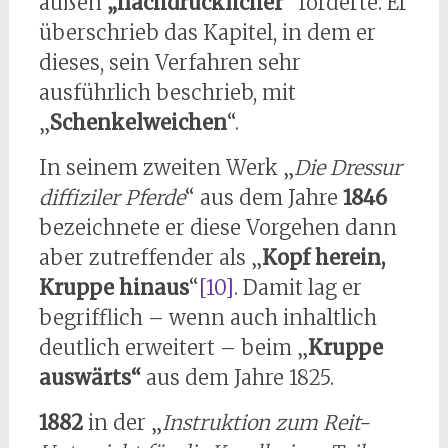
außen
„nachdrücklicher“
forderte. Er
überschrieb das Kapitel, in dem er
dieses, sein Verfahren sehr
ausführlich beschrieb, mit
„
Schenkelweichen
“.
In seinem zweiten Werk „
Die Dressur
diffiziler Pferde
“ aus dem Jahre
1846
bezeichnete er diese Vorgehen dann
aber zutreffender als „
Kopf herein,
Kruppe hinaus
“
[10]
. Damit lag er
begrifflich – wenn auch inhaltlich
deutlich erweitert – beim „
Kruppe
auswärts“
aus dem Jahre 1825.
1882
in der „
Instruktion zum Reit-