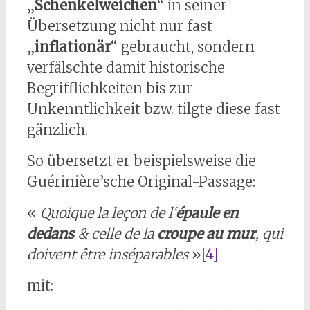
„
Schenkelweichen
“ in seiner
Übersetzung nicht nur fast
„
inflationär
“ gebraucht, sondern
verfälschte damit historische
Begrifflichkeiten bis zur
Unkenntlichkeit bzw. tilgte diese fast
gänzlich.
So übersetzt er beispielsweise die
Guérinière’sche Original-Passage:
«
Quoique la leçon de l‘
épaule en
dedans
& celle de la
croupe au mur
, qui
doivent être inséparables
»
[4]
mit: