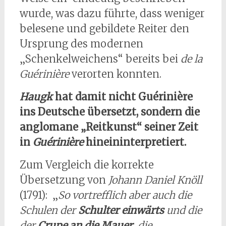
wurde, was dazu führte, dass weniger
belesene und gebildete Reiter den
Ursprung des modernen
„Schenkelweichens“ bereits bei
de la
Guérinière
verorten konnten.
Haugk
hat damit nicht Guérinière
ins Deutsche übersetzt, sondern die
anglomane „Reitkunst“ seiner Zeit
in
Guérinière
hineininterpretiert.
Zum Vergleich die korrekte
Übersetzung von
Johann Daniel Knöll
(1791): „
So vortrefflich aber auch die
Schulen der
Schulter einwärts
und die
der
Crupe an die Mauer
, die