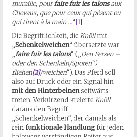
muraille, pour
faire fuir les talons
aux
Chevaux, que pour ceux qui pèsent ou
qui tirent à la main …
“
[1]
Die Begrifflichkeit, die
Knöll
mit
„
Schenkelweichen
“ übersetzte war
„
faire fuir les talons
“ („
Den Fersen –
oder den Schenkeln/Sporen“)
fliehen
[2]
/weichen
“). Das Pferd soll
also auf Druck oder ein Signal hin
mit den Hinterbeinen
seitwärts
treten. Verkürzend kreierte
Knöll
daraus den Begriff
„Schenkelweichen“, der damals als
rein
funktionale Handlung
für jeden
halbwegs verständigen Reiter aus