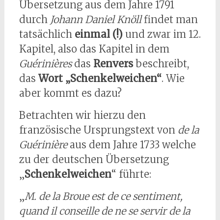
Übersetzung aus dem Jahre 1791
durch
Johann Daniel Knöll
findet man
tatsächlich
einmal (!)
und zwar im 12.
Kapitel, also das Kapitel in dem
Guérinières
das
Renvers
beschreibt,
das
Wort „Schenkelweichen“
. Wie
aber kommt es dazu?
Betrachten wir hierzu den
französische Ursprungstext von
de la
Guérinière
aus dem Jahre 1733 welche
zu der deutschen Übersetzung
„
Schenkelweichen
“ führte:
„
M. de la Broue est de ce sentiment,
quand il conseille de ne se servir de la