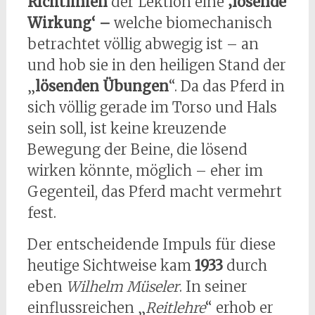
Richtlinien
der Lektion eine
‚lösende
Wirkung‘ –
welche biomechanisch
betrachtet völlig abwegig ist – an
und hob sie in den heiligen Stand der
„
lösenden Übungen
“. Da das Pferd in
sich völlig gerade im Torso und Hals
sein soll, ist keine kreuzende
Bewegung der Beine, die lösend
wirken könnte, möglich – eher im
Gegenteil, das Pferd macht vermehrt
fest.
Der entscheidende Impuls für diese
heutige Sichtweise kam
1933
durch
eben
Wilhelm Müseler
. In seiner
einflussreichen „
Reitlehre
“ erhob er