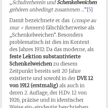
„
Schulterherein und
Schenkelweichen
gehören unbedingt zusammen …
“
[5]
Damit bezeichnete er das (
croupe au
mur = Renvers
) fälschlicherweise als
„Schenkelweichen“. Besonders
problematisch ist dies im Kontext
des Jahres 1932: Da das moderne, als
feste Lektion substantivierte
Schenkelweichen
zu diesem
Zeitpunkt bereits seit 20 Jahre
existierte und sowohl in der
DVE 12
von 1912 (erstmalig)
als auch in
deren 2. Auflage, der H.Dv. 12 von
1926, präzise und in identischer
Weise ein-eindeutig beschrieben