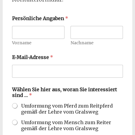
Persönliche Angaben
*
Vorname
Nachname
a
E-Mail-Adresse
*
u
s
,
s
i
n
Wählen Sie hier aus, woran Sie interessiert
d
sind …
*
a
n
Umformung vom Pferd zum Reitpferd
gemäß der Lehre vom Gralsweg
Umformung vom Mensch zum Reiter
gemäß der Lehre vom Gralsweg