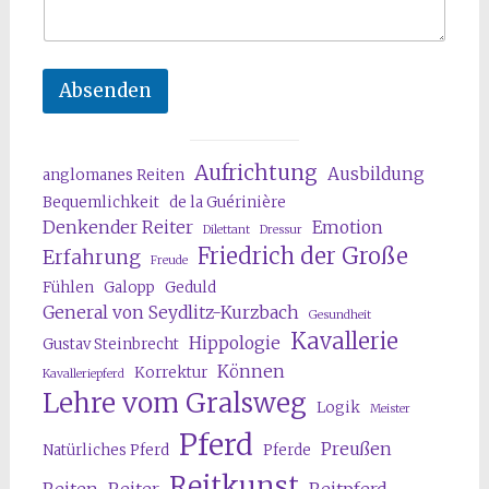
Absenden
Aufrichtung
Ausbildung
anglomanes Reiten
Bequemlichkeit
de la Guérinière
Denkender Reiter
Emotion
Dilettant
Dressur
Friedrich der Große
Erfahrung
Freude
Fühlen
Galopp
Geduld
General von Seydlitz-Kurzbach
Gesundheit
Kavallerie
Hippologie
Gustav Steinbrecht
Können
Korrektur
Kavalleriepferd
Lehre vom Gralsweg
Logik
Meister
Pferd
Preußen
Natürliches Pferd
Pferde
Reitkunst