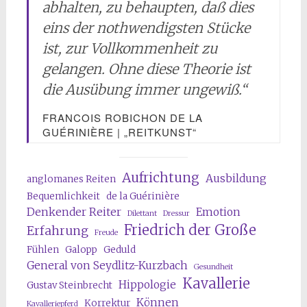
abhalten, zu behaupten, daß dies
eins der nothwendigsten Stücke
ist, zur Vollkommenheit zu
gelangen. Ohne diese Theorie ist
die Ausübung immer ungewiß.
“
FRANCOIS ROBICHON DE LA
GUÉRINIÈRE | „REITKUNST“
Aufrichtung
Ausbildung
anglomanes Reiten
Bequemlichkeit
de la Guérinière
Denkender Reiter
Emotion
Dilettant
Dressur
Friedrich der Große
Erfahrung
Freude
Fühlen
Galopp
Geduld
General von Seydlitz-Kurzbach
Gesundheit
Kavallerie
Hippologie
Gustav Steinbrecht
Können
Korrektur
Kavalleriepferd