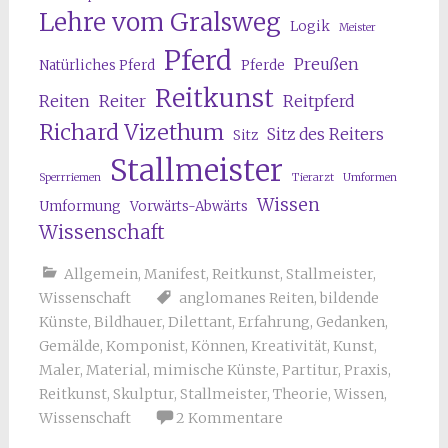
Lehre vom Gralsweg
Logik
Meister
Pferd
Preußen
Natürliches Pferd
Pferde
Reitkunst
Reiten
Reiter
Reitpferd
Richard Vizethum
Sitz des Reiters
Sitz
Stallmeister
Sperrriemen
Tierarzt
Umformen
Wissen
Umformung
Vorwärts-Abwärts
Wissenschaft
Allgemein
,
Manifest
,
Reitkunst
,
Stallmeister
,
Wissenschaft
anglomanes Reiten
,
bildende
Künste
,
Bildhauer
,
Dilettant
,
Erfahrung
,
Gedanken
,
Gemälde
,
Komponist
,
Können
,
Kreativität
,
Kunst
,
Maler
,
Material
,
mimische Künste
,
Partitur
,
Praxis
,
Reitkunst
,
Skulptur
,
Stallmeister
,
Theorie
,
Wissen
,
Wissenschaft
2 Kommentare