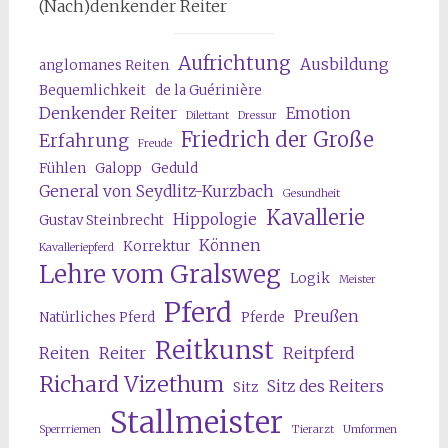
(Nach)denkender Reiter
Aufrichtung
Ausbildung
anglomanes Reiten
Bequemlichkeit
de la Guérinière
Denkender Reiter
Emotion
Dilettant
Dressur
Friedrich der Große
Erfahrung
Freude
Fühlen
Galopp
Geduld
General von Seydlitz-Kurzbach
Gesundheit
Kavallerie
Hippologie
Gustav Steinbrecht
Können
Korrektur
Kavalleriepferd
Lehre vom Gralsweg
Logik
Meister
Pferd
Preußen
Natürliches Pferd
Pferde
Reitkunst
Reiten
Reiter
Reitpferd
Richard Vizethum
Sitz des Reiters
Sitz
Stallmeister
Sperrriemen
Tierarzt
Umformen