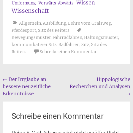
Wissen
Umformung
Vorwärts-Abwärts
Wissenschaft
Allgemein
,
Ausbildung
,
Lehre vom Gralsweg
,
Pferdesport
,
Sitz des Reiters
Bewegungsmuster
,
Fahrradfahren
,
Haltungsmuster
,
kommunikativer Sitz
,
Radfahren
,
Sitz
,
Sitz des
Reiters
Schreibe einen Kommentar
Beitragsnavigation
←
Der Irrglaube an
Hippologische
bessere neuzeitliche
Recherchen und Analysen
Erkenntnisse
→
Schreibe einen Kommentar
Deine E-Mail-Adresse wird nicht veröffentlicht.