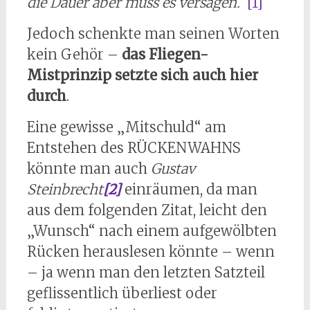
die Dauer aber muss es versagen.
“
[1]
Jedoch schenkte man seinen Worten
kein Gehör –
das Fliegen-
Mistprinzip setzte sich auch hier
durch
.
Eine gewisse „Mitschuld“ am
Entstehen des RÜCKENWAHNS
könnte man auch
Gustav
Steinbrecht
[2]
einräumen, da man
aus dem folgenden Zitat, leicht den
„Wunsch“ nach einem aufgewölbten
Rücken herauslesen könnte – wenn
– ja wenn man den letzten Satzteil
geflissentlich überliest oder