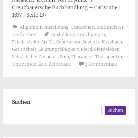
Kavallerie Freiherr von Seydlitz“ |
Creuzbauersche Buchhandlung – Carlsruhe |
1837 | Seite 137
Allgemein
,
Ausbildung
,
Gesundheit
,
Stallmeister
,
Umformen
Ausbildung
,
Couchpotato
,
Friedrich der Große
,
General von Seydlitz-Kurzbach
,
Gesundheit
,
Leistungsfähigkeit
,
Pferd
,
Pferdeleben
,
Schlacht bei Zorndorf
,
Sofa
,
Therapeut
,
Therapeutin
,
Umformen
,
Zeit
,
Zeitbedarf
2 Kommentare
Suchen
Suchen