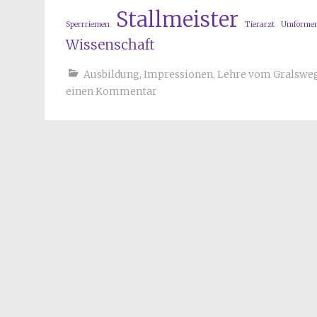
Stallmeister
Sperrriemen
Tierarzt
Umforme
Wissenschaft
Ausbildung
,
Impressionen
,
Lehre vom Gralswe
einen Kommentar