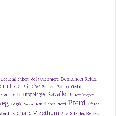
Denkender Reiter
Bequemlichkeit
de la Guérinière
edrich der Große
Fühlen
Galopp
Geduld
Kavallerie
Hippologie
 Steinbrecht
Kavalleriepferd
Pferd
weg
Logik
Natürliches Pferd
Pferde
Meister
Richard Vizethum
pferd
Sitz des Reiters
Sitz