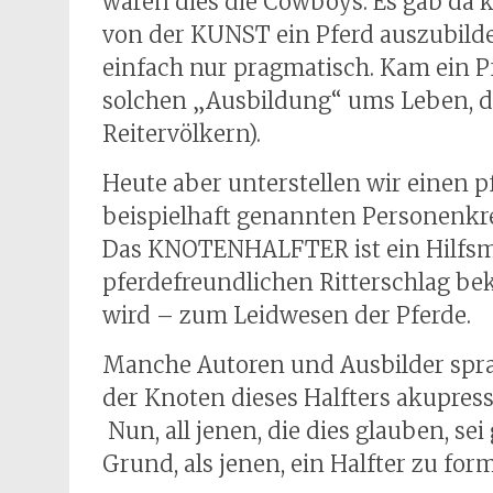
waren dies die Cowboys. Es gab da k
von der KUNST ein Pferd auszubilde
einfach nur pragmatisch. Kam ein Pf
solchen „Ausbildung“ ums Leben, d
Reitervölkern).
Heute aber unterstellen wir einen 
beispielhaft genannten Personenkr
Das KNOTENHALFTER ist ein Hilfsmit
pferdefreundlichen Ritterschlag b
wird – zum Leidwesen der Pferde.
Manche Autoren und Ausbilder sprac
der Knoten dieses Halfters akupre
Nun, all jenen, die dies glauben, s
Grund, als jenen, ein Halfter zu for