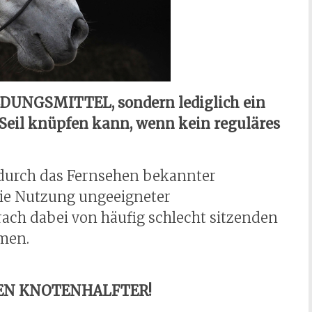
LDUNGSMITTEL, sondern lediglich ein
 Seil knüpfen kann, wenn kein reguläres
, durch das Fernsehen bekannter
 die Nutzung ungeeigneter
ch dabei von häufig schlecht sitzenden
ämen.
DEN KNOTENHALFTER!