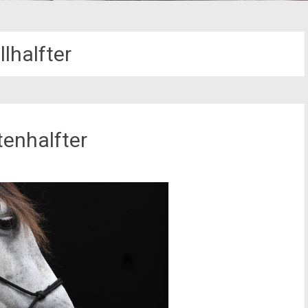
llhalfter
enhalfter