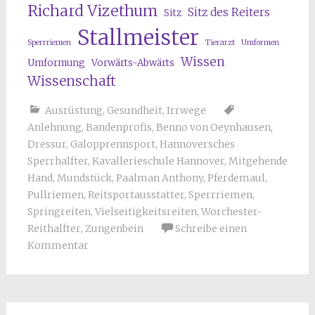
Richard Vizethum
Sitz des Reiters
Sitz
Stallmeister
Sperrriemen
Tierarzt
Umformen
Wissen
Umformung
Vorwärts-Abwärts
Wissenschaft
Ausrüstung
,
Gesundheit
,
Irrwege
Anlehnung
,
Bandenprofis
,
Benno von Oeynhausen
,
Dressur
,
Galopprennsport
,
Hannoversches
Sperrhalfter
,
Kavallerieschule Hannover
,
Mitgehende
Hand
,
Mundstück
,
Paalman Anthony
,
Pferdemaul
,
Pullriemen
,
Reitsportausstatter
,
Sperrriemen
,
Springreiten
,
Vielseitigkeitsreiten
,
Worchester-
Reithalfter
,
Zungenbein
Schreibe einen
Kommentar