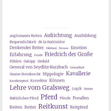
Aufrichtung
Ausbildung
anglomanes Reiten
Bequemlichkeit
de la Guérinière
Denkender Reiter
Emotion
Dilettant
Dressur
Friedrich der Große
Erfahrung
Freude
Fühlen
Galopp
Geduld
General von Seydlitz-Kurzbach
Gesundheit
Kavallerie
Hippologie
Gustav Steinbrecht
Können
Korrektur
Kavalleriepferd
Lehre vom Gralsweg
Logik
Meister
Pferd
Preußen
Natürliches Pferd
Pferde
Reitkunst
Reiten
Reiter
Reitpferd