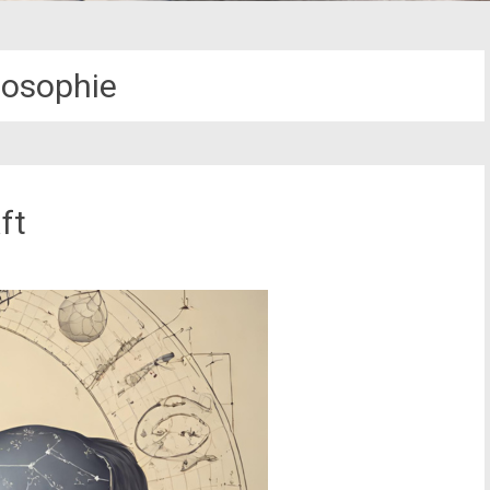
losophie
ft