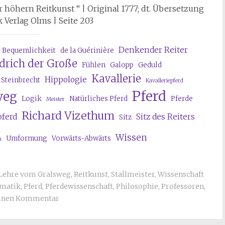
 höhern Reitkunst “ | Original 1777; dt. Übersetzung
 Verlag Olms | Seite 203
Denkender Reiter
Bequemlichkeit
de la Guérinière
edrich der Große
Fühlen
Galopp
Geduld
Kavallerie
Hippologie
 Steinbrecht
Kavalleriepferd
Pferd
weg
Logik
Natürliches Pferd
Pferde
Meister
Richard Vizethum
pferd
Sitz des Reiters
Sitz
Wissen
Umformung
Vorwärts-Abwärts
n
Lehre vom Gralsweg
,
Reitkunst
,
Stallmeister
,
Wissenschaft
matik
,
Pferd
,
Pferdewissenschaft
,
Philosophie
,
Professoren
,
einen Kommentar