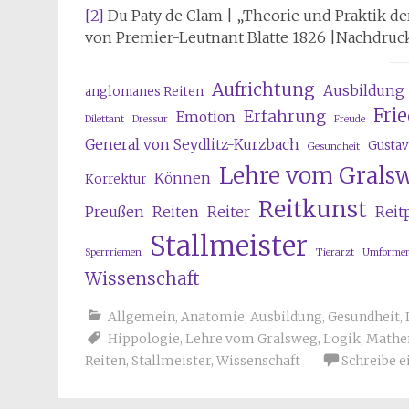
[2]
Du Paty de Clam | „Theorie und Praktik der
von Premier-Leutnant Blatte 1826 |Nachdruck
Aufrichtung
Ausbildung
anglomanes Reiten
Fri
Erfahrung
Emotion
Dilettant
Dressur
Freude
General von Seydlitz-Kurzbach
Gustav
Gesundheit
Lehre vom Grals
Können
Korrektur
Reitkunst
Preußen
Reiten
Reiter
Reit
Stallmeister
Sperrriemen
Tierarzt
Umforme
Wissenschaft
Allgemein
,
Anatomie
,
Ausbildung
,
Gesundheit
,
Hippologie
,
Lehre vom Gralsweg
,
Logik
,
Mathe
Reiten
,
Stallmeister
,
Wissenschaft
Schreibe 