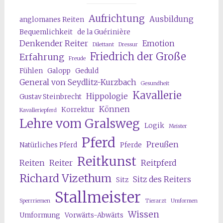
Aufrichtung
Ausbildung
anglomanes Reiten
Bequemlichkeit
de la Guérinière
Denkender Reiter
Emotion
Dilettant
Dressur
Friedrich der Große
Erfahrung
Freude
Fühlen
Galopp
Geduld
General von Seydlitz-Kurzbach
Gesundheit
Kavallerie
Hippologie
Gustav Steinbrecht
Können
Korrektur
Kavalleriepferd
Lehre vom Gralsweg
Logik
Meister
Pferd
Preußen
Natürliches Pferd
Pferde
Reitkunst
Reiten
Reiter
Reitpferd
Richard Vizethum
Sitz des Reiters
Sitz
Stallmeister
Sperrriemen
Tierarzt
Umformen
Wissen
Umformung
Vorwärts-Abwärts