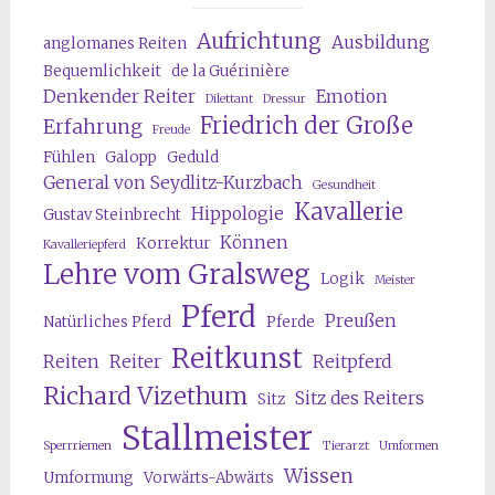
Aufrichtung
Ausbildung
anglomanes Reiten
Bequemlichkeit
de la Guérinière
Denkender Reiter
Emotion
Dilettant
Dressur
Friedrich der Große
Erfahrung
Freude
Fühlen
Galopp
Geduld
General von Seydlitz-Kurzbach
Gesundheit
Kavallerie
Hippologie
Gustav Steinbrecht
Können
Korrektur
Kavalleriepferd
Lehre vom Gralsweg
Logik
Meister
Pferd
Preußen
Natürliches Pferd
Pferde
Reitkunst
Reiten
Reiter
Reitpferd
Richard Vizethum
Sitz des Reiters
Sitz
Stallmeister
Sperrriemen
Tierarzt
Umformen
Wissen
Umformung
Vorwärts-Abwärts