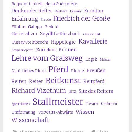
Bequemlichkeit
de la Guérinière
Denkender Reiter
Emotion
Dilettant
Dressur
Friedrich der Große
Erfahrung
Freude
Fühlen
Galopp
Geduld
General von Seydlitz-Kurzbach
Gesundheit
Kavallerie
Hippologie
Gustav Steinbrecht
Können
Korrektur
Kavalleriepferd
Lehre vom Gralsweg
Logik
Meister
Pferd
Preußen
Natürliches Pferd
Pferde
Reitkunst
Reiten
Reiter
Reitpferd
Richard Vizethum
Sitz des Reiters
Sitz
Stallmeister
Sperrriemen
Tierarzt
Umformen
Wissen
Umformung
Vorwärts-Abwärts
Wissenschaft