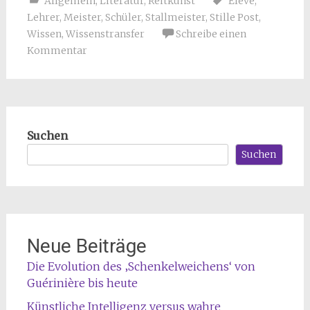
Allgemein
,
Literatur
,
Reitkunst
Eleve
,
Lehrer
,
Meister
,
Schüler
,
Stallmeister
,
Stille Post
,
Wissen
,
Wissenstransfer
Schreibe einen
Kommentar
Suchen
Suchen
Neue Beiträge
Die Evolution des ‚Schenkelweichens‘ von
Guérinière bis heute
Künstliche Intelligenz versus wahre